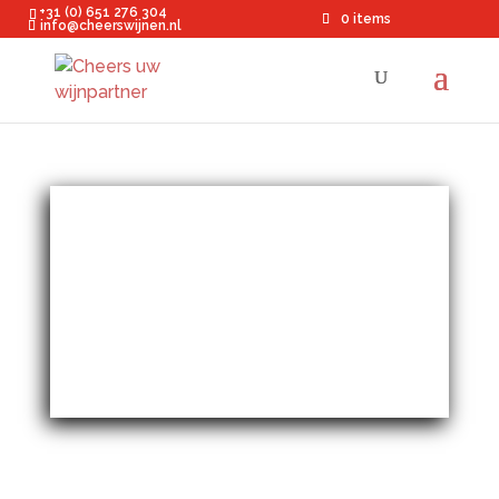
+31 (0) 651 276 304
0 items
info@cheerswijnen.nl
Kies
hier uw
wijn