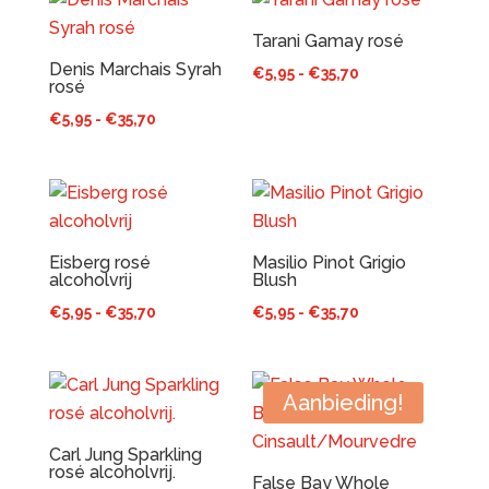
€34,50
Tarani Gamay rosé
Denis Marchais Syrah
Prijsklasse:
€
5,95
-
€
35,70
rosé
€5,95
Prijsklasse:
€
5,95
-
€
35,70
tot
€5,95
€35,70
tot
€35,70
Eisberg rosé
Masilio Pinot Grigio
alcoholvrij
Blush
Prijsklasse:
Prijsklasse:
€
5,95
-
€
35,70
€
5,95
-
€
35,70
€5,95
€5,95
tot
tot
€35,70
€35,70
Aanbieding!
Carl Jung Sparkling
rosé alcoholvrij.
False Bay Whole