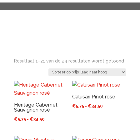
Gesort
Resultaat 1–21 van de 24 resultaten wordt getoond
op
prijs:
laag
naar
hoog
Calusari Pinot rosé
Heritage Cabernet
Prijsklasse:
€
5,75
-
€
34,50
Sauvignon rosé
€5,75
Prijsklasse:
€
5,75
-
€
34,50
tot
€5,75
€34,50
tot