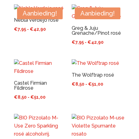
tot
tot
€41,70
€47,70
Aanbieding!
Aanbieding!
Nebla Verdejo rosé
Greg & Juju
Prijsklasse:
€
7,95
-
€
42,90
Grenache/Pinot rosé
€7,95
Prijsklasse:
€
7,95
-
€
42,90
tot
€7,95
€42,90
tot
€42,90
The Wolftrap rosé
Castel Firmian
Prijsklasse:
€
8,50
-
€
51,00
Fildirose
€8,50
Prijsklasse:
€
8,50
-
€
51,00
tot
€8,50
€51,00
tot
€51,00