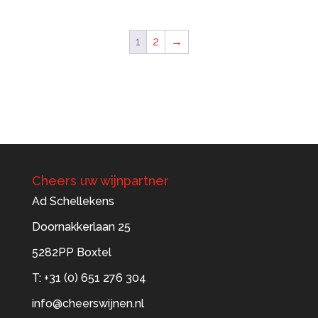
tot
€59,70
1
2
→
Cheers uw wijnpartner
Ad Schellekens
Doornakkerlaan 25
5282PP Boxtel
T: +31 (0) 651 276 304
info@cheerswijnen.nl