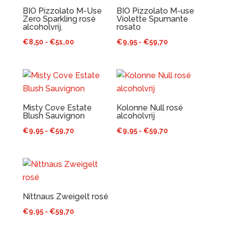
BIO Pizzolato M-Use
BIO Pizzolato M-use
Zero Sparkling rosé
Violette Spumante
alcoholvrij.
rosato
Prijsklasse:
Prijsklasse:
€
8,50
-
€
51,00
€
9,95
-
€
59,70
€8,50
€9,95
tot
tot
€51,00
€59,70
Misty Cove Estate
Kolonne Null rosé
Blush Sauvignon
alcoholvrij
Prijsklasse:
Prijsklasse:
€
9,95
-
€
59,70
€
9,95
-
€
59,70
€9,95
€9,95
tot
tot
€59,70
€59,70
Nittnaus Zweigelt rosé
Prijsklasse:
€
9,95
-
€
59,70
€9,95