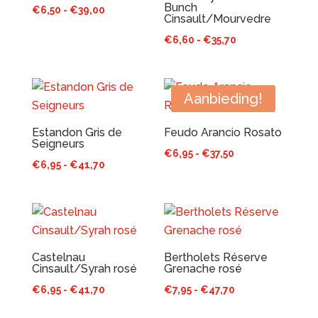
Bunch
Prijsklasse:
€
6,50
-
€
39,00
Cinsault/Mourvedre
€6,50
Prijsklasse:
€
6,60
-
€
35,70
tot
€6,60
€39,00
tot
€35,70
Aanbieding!
Estandon Gris de
Feudo Arancio Rosato
Seigneurs
Prijsklasse:
€
6,95
-
€
37,50
Prijsklasse:
€
6,95
-
€
41,70
€6,95
€6,95
tot
tot
€37,50
€41,70
Castelnau
Bertholets Réserve
Cinsault/Syrah rosé
Grenache rosé
Prijsklasse:
Prijsklasse:
€
6,95
-
€
41,70
€
7,95
-
€
47,70
€6,95
€7,95