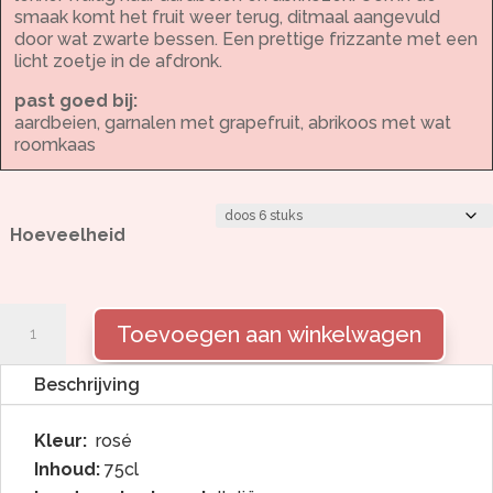
smaak komt het fruit weer terug, ditmaal aangevuld
door wat zwarte bessen. Een prettige frizzante met een
licht zoetje in de afdronk.
past goed bij:
aardbeien, garnalen met grapefruit, abrikoos met wat
roomkaas
Hoeveelheid
La
Toevoegen aan winkelwagen
Gioiosa
rosato
Frizzante
Beschrijving
aantal
Kleur:
rosé
Inhoud:
75cl