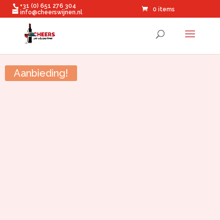
+31 (0) 651 276 304
0 items
info@cheerswijnen.nl
Aanbieding!