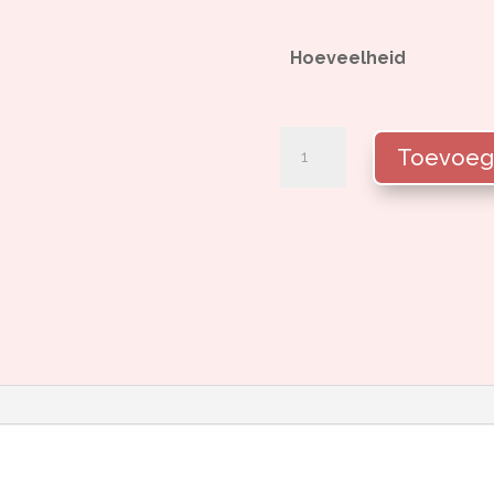
Hoeveelheid
Vacqueyras
Toevoeg
Beaumirail
aantal