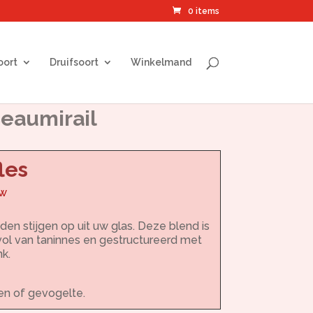
0 items
oort
Druifsoort
Winkelmand
eaumirail
les
tw
den stijgen op uit uw glas. Deze blend is
 vol van taninnes en gestructureerd met
k.
ten of gevogelte.