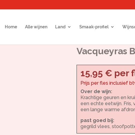
Home
Alle wijnen
Land
Smaak-profiel
Wijns
Vacqueyras B
15,95 € per f
Prijs per fles inclusief b
Over de wijn:
Krachtige geuren en krui
een echte eetwijn. Fris,
een lange warme afdron
past goed bij:
gegrild vlees, stoofpot